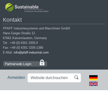
Kontakt
PFAFF Industriesysteme und Maschinen GmbH
Hans-Geiger-Straße 12
67661 Kaiserslautern, Germany
Tel.: +49 (0) 6301 3205-0
Fax: +49 (0) 6301 3205-1386
E-Mail:
info@pfaff-industrial.com
Website
Erweiterte
Anmelden
durchsuchen
Suche…
Impressum
|
Datenschutz
|
AGB
|
Einkaufsbedingungen
PFAFF is the exclusive trademark of VSM Group AB. | PFAFF
Industriesysteme und Maschinen GmbH is an authorized licensee of