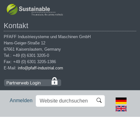
Kontakt
PFAFF Industriesysteme und Maschinen GmbH
Hans-Geiger-Straße 12
67661 Kaiserslautern, Germany
Tel.: +49 (0) 6301 3205-0
Fax: +49 (0) 6301 3205-1386
E-Mail:
info@pfaff-industrial.com
Website
Erweiterte
Anmelden
durchsuchen
Suche…
Impressum
|
Datenschutz
|
AGB
|
Einkaufsbedingungen
PFAFF is the exclusive trademark of VSM Group AB. | PFAFF
Industriesysteme und Maschinen GmbH is an authorized licensee of