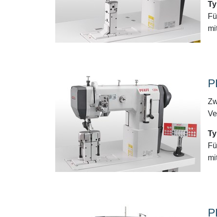
Ty
Fu
mi
P
Zw
Ve
Ty
Fu
mi
P