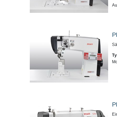
Au
P
Sä
Ty
Mo
P
Ei