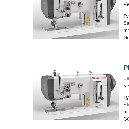
Ve
Ty
St
mi
Gür
P
Ei
Ve
Ty
St
mi
Gür