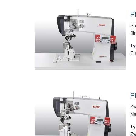
P
Sä
(l
Ty
Ei
P
Zw
Na
Ty
Zw