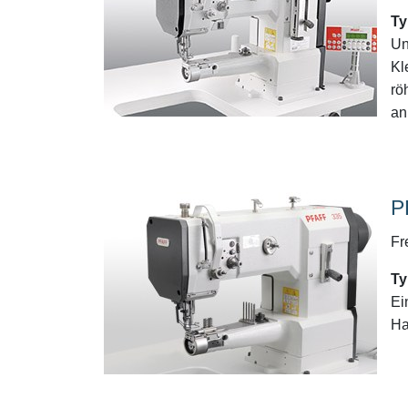
Ty
Un
Kl
rö
an
P
Fr
Ty
Ei
Ha