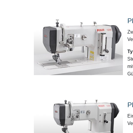
P
Zw
Ve
Ty
St
mi
Gür
P
Ei
Ve