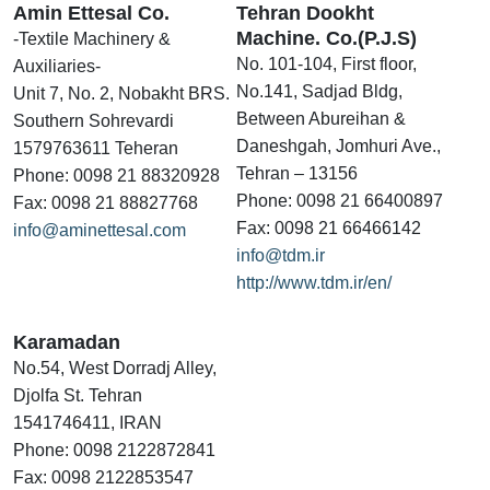
Amin Ettesal Co.
Tehran Dookht
Machine. Co.(P.J.S)
-Textile Machinery &
No. 101-104, First floor,
Auxiliaries-
No.141, Sadjad Bldg,
Unit 7, No. 2, Nobakht BRS.
Between Abureihan &
Southern Sohrevardi
Daneshgah, Jomhuri Ave.,
1579763611 Teheran
Tehran – 13156
Phone: 0098 21 88320928
Phone: 0098 21 66400897
Fax: 0098 21 88827768
Fax: 0098 21 66466142
info@aminettesal.com
info@tdm.ir
http://www.tdm.ir/en/
Karamadan
No.54, West Dorradj Alley,
Djolfa St. Tehran
1541746411, IRAN
Phone: 0098 2122872841
Fax: 0098 2122853547