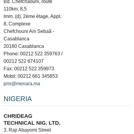
Bd. Chefchaouni, route
110km, 8,5
Imm. (d), 2ème étage, Appt.
8, Complexe
Chefchouni Ain Sebaâ -
Casablanca
20180 Casablanca
Phone: 00212 522 359763 /
00212 522 674107
Fax: 00212 522 359973
Mobil: 00212 661 345853
pmi@menara.ma
NIGERIA
CHRIDEAG
TECHNICAL NIG. LTD.
3, Raji Abayomi Street