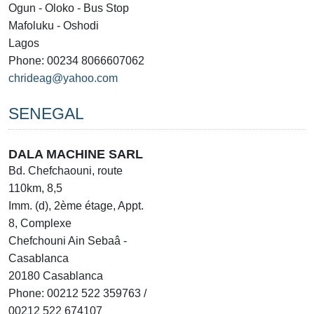
Ogun - Oloko - Bus Stop
Mafoluku - Oshodi
Lagos
Phone: 00234 8066607062
chrideag@yahoo.com
SENEGAL
DALA MACHINE SARL
Bd. Chefchaouni, route
110km, 8,5
Imm. (d), 2ème étage, Appt.
8, Complexe
Chefchouni Ain Sebaâ -
Casablanca
20180 Casablanca
Phone: 00212 522 359763 /
00212 522 674107