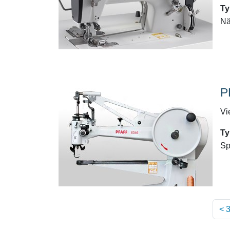
Ty
Nä
P
Vi
Ty
Sp
<
3