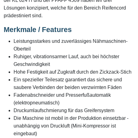
der KL 624 H und der PFAFF 4509 haben wir drei
Lösungen konzipiert, welche für den Bereich Reifencord
prädestiniert sind.
Merkmale / Features
Leistungsstarkes und zuverlässiges Nähmaschinen-
Oberteil
Ruhiger, vibrationsarmer Lauf, auch bei höchster
Geschwindigkeit
Hohe Festigkeit auf Zugkraft durch den Zickzack-Stich
Ein spezieller Teilesatz garantiert das sichere und
saubere Verbinden der beiden verzwirnten Fäden
Fadenabschneider und Presserfußautomatik
(elektropneumatisch)
Druckumlaufschmierung für das Greifersystem
Die Maschine ist mobil in der Produktion einsetzbar -
unabhängig von Druckluft (Mini-Kompressor ist
eingebaut)