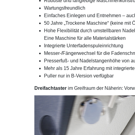
Robuste und langlebige Maschinenkonstru
Wartungsfreundlich
Einfaches Einlegen und Entnehmen – auc
50 Jahre „Trockene Maschine“ (keine mit Ö
Hohe Flexibilität durch umstellbaren Nad
Eine Maschine für alle Materialstärken
Integrierte Unterfadenspuleinrichtung
Messer-/Fängerwechsel für die Fadensch
Presserfuß- und Nadelstangenhöhe von au
Mehr als 15 Jahre Erfahrung mit integriert
Puller nur in B-Version verfügbar
Dreifachtaster
im Greifraum der Näherin: Vorwä