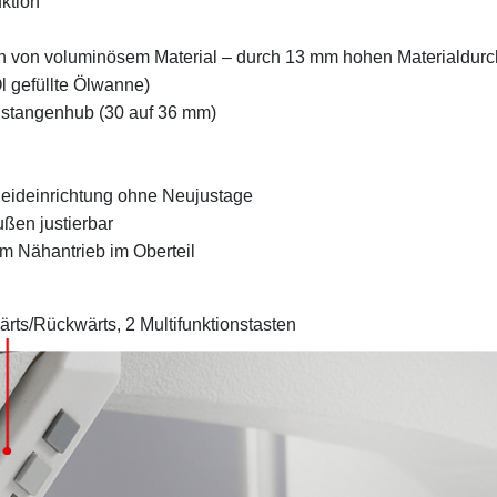
ktion
h von voluminösem Material – durch 13 mm hohen Materialdur
l gefüllte Ölwanne)
elstangenhub (30 auf 36 mm)
neideinrichtung ohne Neujustage
ßen justierbar
em Nähantrieb im Oberteil
rts/Rückwärts, 2 Multifunktionstasten