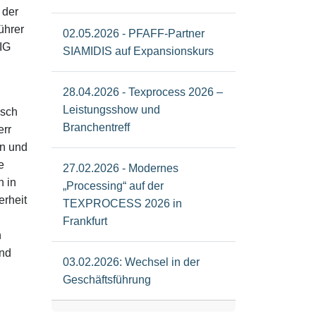
 der
ührer
02.05.2026 - PFAFF-Partner
IG
SIAMIDIS auf Expansionskurs
28.04.2026 - Texprocess 2026 –
Leistungsshow und
usch
Branchentreff
err
on und
e
27.02.2026 - Modernes
 in
„Processing“ auf der
erheit
TEXPROCESS 2026 in
Frankfurt
n
und
03.02.2026: Wechsel in der
Geschäftsführung