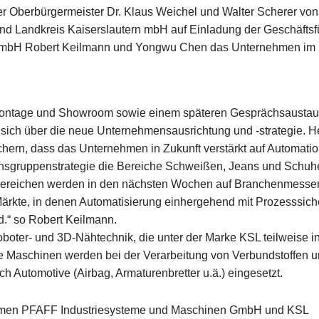
er Oberbürgermeister Dr. Klaus Weichel und Walter Scherer von
nd Landkreis Kaiserslautern mbH auf Einladung der Geschäftsf
GmbH Robert Keilmann und Yongwu Chen das Unternehmen im 
Montage und Showroom sowie einem späteren Gesprächsausta
 sich über die neue Unternehmensausrichtung und -strategie. H
hern, dass das Unternehmen in Zukunft verstärkt auf Automati
nsgruppenstrategie die Bereiche Schweißen, Jeans und Schuh
Bereichen werden in den nächsten Wochen auf Branchenmessen
Märkte, in denen Automatisierung einhergehend mit Prozesssich
d.“ so Robert Keilmann.
boter- und 3D-Nähtechnik, die unter der Marke KSL teilweise i
ese Maschinen werden bei der Verarbeitung von Verbundstoffen 
ch Automotive (Airbag, Armaturenbretter u.ä.) eingesetzt.
hmen PFAFF Industriesysteme und Maschinen GmbH und KSL