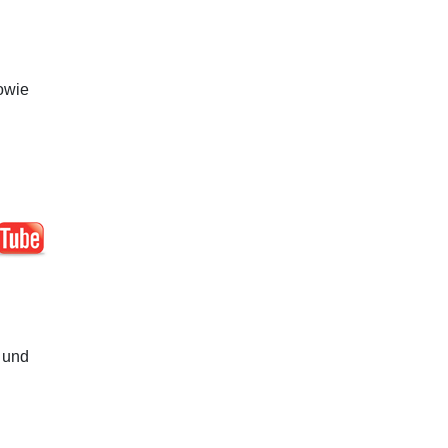
owie
 und