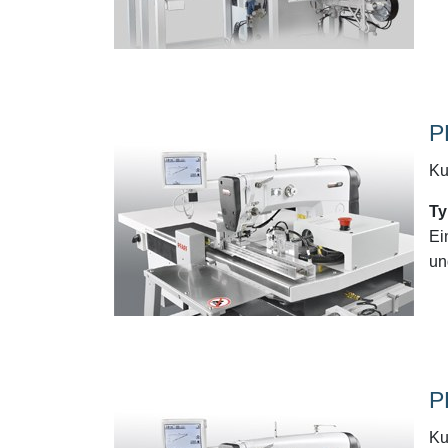
P
Ku
Ty
Ei
un
P
Ku