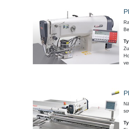
P
Ra
Be
Ty
Zu
Ho
ve
P
Nä
so
Ty