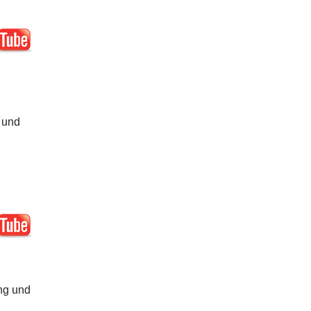
 und
ng und