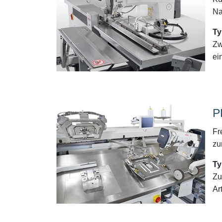
Na
Ty
Zw
ei
P
Fr
zu
Ty
Zu
Ar