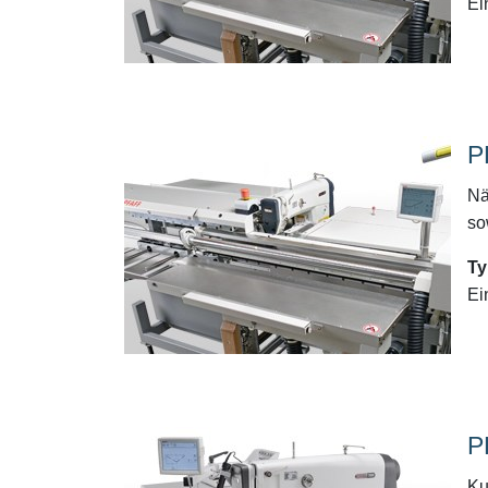
Ei
P
Nä
so
Ty
Ei
P
Ku