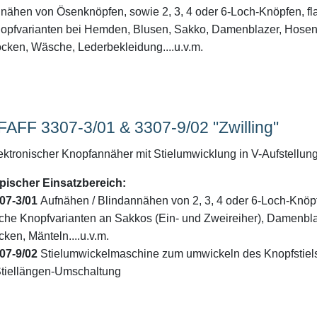
nähen von Ösenknöpfen, sowie 2, 3, 4 oder 6-Loch-Knöpfen, fl
opfvarianten bei Hemden, Blusen, Sakko, Damenblazer, Hosen
cken, Wäsche, Lederbekleidung....u.v.m.
FAFF 3307-3/01 & 3307-9/02 "Zwilling"
ektronischer Knopfannäher mit Stielumwicklung in V-Aufstellun
pischer Einsatzbereich:
07-3/01
Aufnähen / Blindannähen von 2, 3, 4 oder 6-Loch-Knöp
ache Knopfvarianten an Sakkos (Ein- und Zweireiher), Damenbla
cken, Mänteln....u.v.m.
07-9/02
Stielumwickelmaschine zum umwickeln des Knopfstiel
Stiellängen-Umschaltung