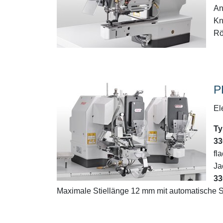
An
Kn
Rö
P
El
Ty
33
fl
Ja
33
Maximale Stiellänge 12 mm mit automatische 