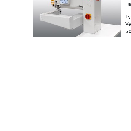
Ul
Ty
Ve
Sc