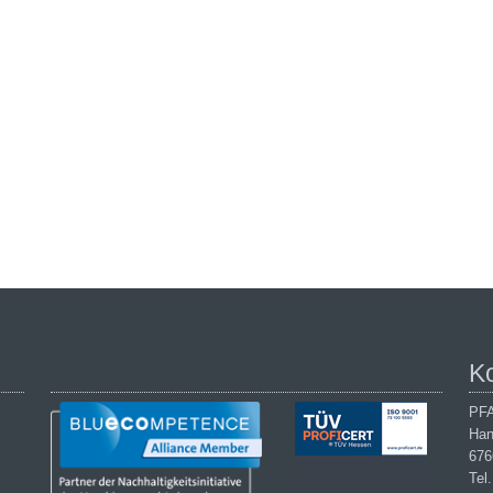
K
PFA
Han
676
Tel