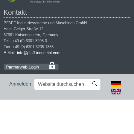
Kontakt
PFAFF Industriesysteme und Maschinen GmbH
Hans-Geiger-Straße 12
67661 Kaiserslautern, Germany
Tel.: +49 (0) 6301 3205-0
Fax: +49 (0) 6301 3205-1386
E-Mail:
info@pfaff-industrial.com
Website
Erweiterte
Anmelden
durchsuchen
Suche…
Impressum
|
Datenschutz
|
AGB
|
Einkaufsbedingungen
PFAFF is the exclusive trademark of VSM Group AB. | PFAFF
Industriesysteme und Maschinen GmbH is an authorized licensee of
the PFAFF trademark.