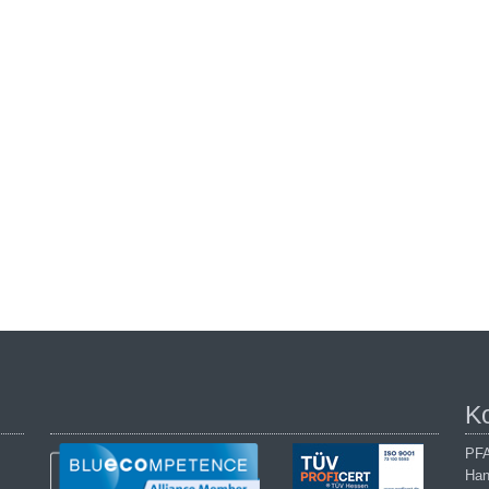
K
PFA
Han