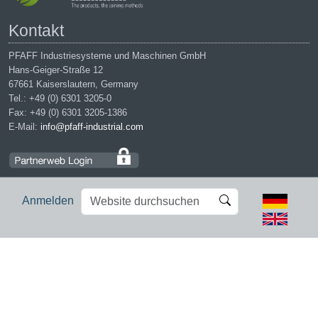
Kontakt
PFAFF Industriesysteme und Maschinen GmbH
Hans-Geiger-Straße 12
67661 Kaiserslautern, Germany
Tel.: +49 (0) 6301 3205-0
Fax: +49 (0) 6301 3205-1386
E-Mail:
info@pfaff-industrial.com
Website
Erweiterte
Anmelden
durchsuchen
Suche…
Impressum
|
Datenschutz
|
AGB
|
Einkaufsbedingungen
PFAFF is the exclusive trademark of VSM Group AB. | PFAFF
Industriesysteme und Maschinen GmbH is an authorized licensee of
the PFAFF trademark.