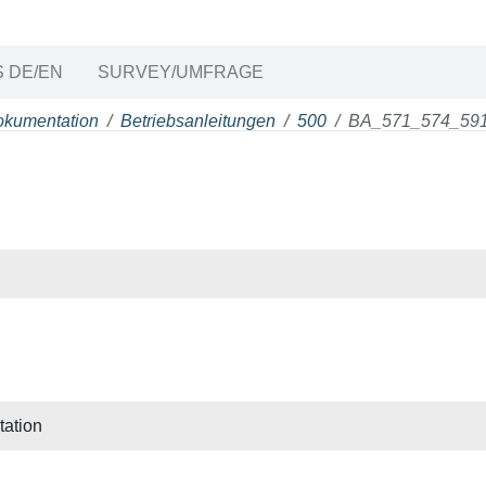
 DE/EN
SURVEY/UMFRAGE
okumentation
Betriebsanleitungen
500
BA_571_574_591
ation