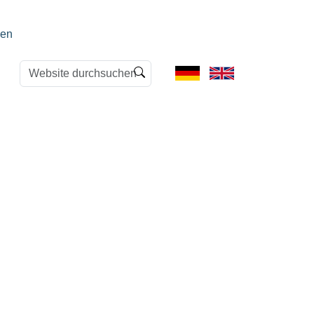
en
Website
Erweiterte
durchsuchen
Suche…