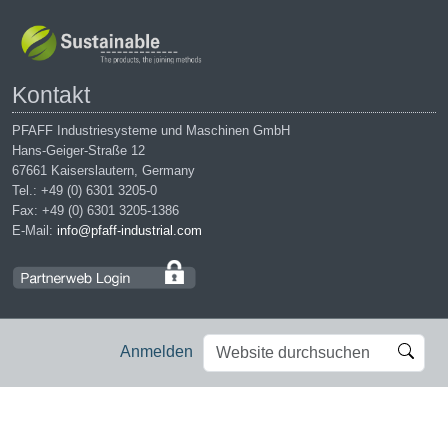
Kontakt
PFAFF Industriesysteme und Maschinen GmbH
Hans-Geiger-Straße 12
67661 Kaiserslautern, Germany
Tel.: +49 (0) 6301 3205-0
Fax: +49 (0) 6301 3205-1386
E-Mail:
info@pfaff-industrial.com
Website
Erweiterte
Anmelden
durchsuchen
Suche…
Impressum
|
Datenschutz
|
AGB
|
Einkaufsbedingungen
PFAFF is the exclusive trademark of VSM Group AB. | PFAFF