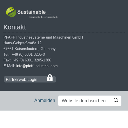
Kontakt
PFAFF Industriesysteme und Maschinen GmbH
Hans-Geiger-Straße 12
67661 Kaiserslautern, Germany
Tel.: +49 (0) 6301 3205-0
Fax: +49 (0) 6301 3205-1386
E-Mail:
info@pfaff-industrial.com
Website
Erweiterte
Anmelden
durchsuchen
Suche…
Impressum
|
Datenschutz
|
AGB
|
Einkaufsbedingungen
PFAFF is the exclusive trademark of VSM Group AB. | PFAFF