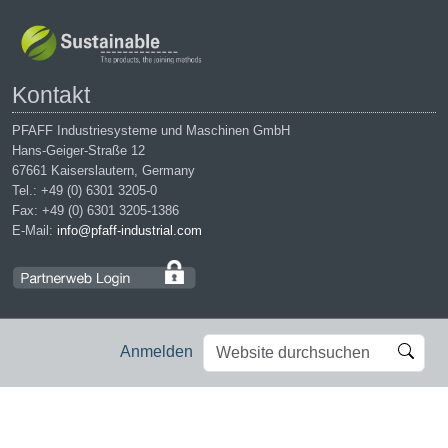
Kontakt
PFAFF Industriesysteme und Maschinen GmbH
Hans-Geiger-Straße 12
67661 Kaiserslautern, Germany
Tel.: +49 (0) 6301 3205-0
Fax: +49 (0) 6301 3205-1386
E-Mail:
info@pfaff-industrial.com
Website
Erweiterte
Anmelden
durchsuchen
Suche…
Impressum
|
Datenschutz
|
AGB
|
Einkaufsbedingungen
PFAFF is the exclusive trademark of VSM Group AB. | PFAFF