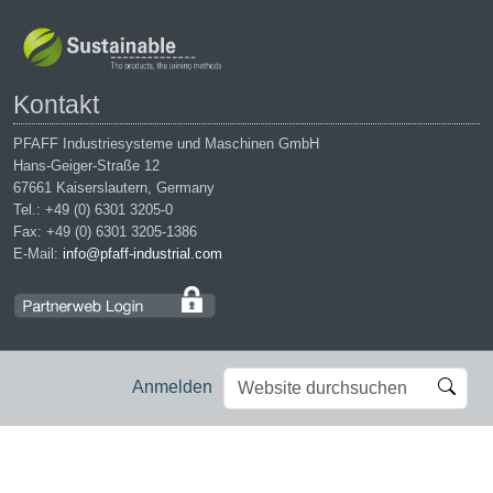
Kontakt
PFAFF Industriesysteme und Maschinen GmbH
Hans-Geiger-Straße 12
67661 Kaiserslautern, Germany
Tel.: +49 (0) 6301 3205-0
Fax: +49 (0) 6301 3205-1386
E-Mail:
info@pfaff-industrial.com
Website
Erweiterte
Anmelden
durchsuchen
Suche…
Impressum
|
Datenschutz
|
AGB
|
Einkaufsbedingungen
PFAFF is the exclusive trademark of VSM Group AB. | PFAFF